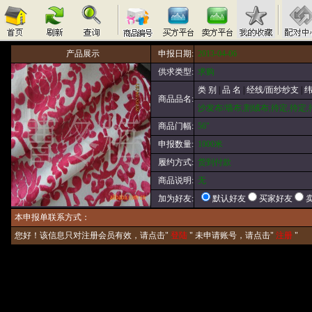
产品展示
申报日期:
2013-04-06
供求类型:
求购
类 别
|
品 名
|
经线/面纱纱支
|
纬
商品品名:
沙发布/墙布,割绒布,待定,待定,待
商品门幅:
56"
申报数量:
1000米
履约方式:
货到付款
商品说明:
无
默认好友
买家好友
加为好友:
本申报单联系方式：
您好！该信息只对注册会员有效，请点击"
登陆
" 未申请账号，请点击"
注册
"