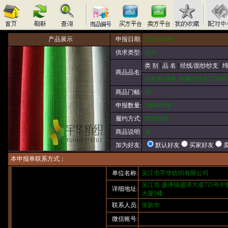
产品展示
申报日期:
2013-06-08
供求类型:
供应
类 别
|
品 名
|
经线/面纱纱支
|
纬
商品品名:
沙发布/墙布,仿麻沙发布,T300D,T
商品门幅:
59"
申报数量:
1000000米
履约方式:
货到付款
商品说明:
无
默认好友
买家好友
加为好友:
本申报单联系方式：
单位名称:
吴江市宇华纺织有限公司
吴江市 盛泽镇盛泽大道725号中
详细地址:
大厦5楼
联系人员:
张新华
微信账号: