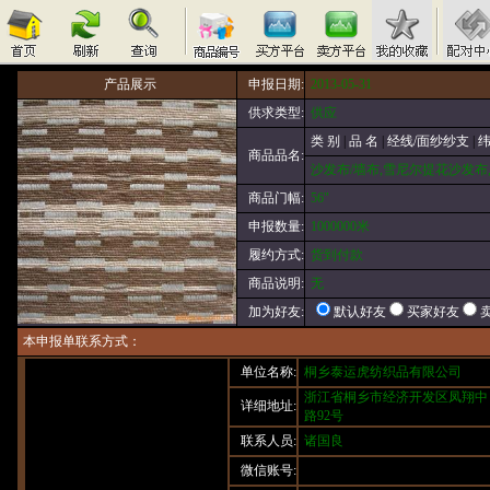
产品展示
申报日期:
2013-05-31
供求类型:
供应
类 别
|
品 名
|
经线/面纱纱支
|
纬
商品品名:
沙发布/墙布,雪尼尔提花沙发布,T15
商品门幅:
56"
申报数量:
1000000米
履约方式:
货到付款
商品说明:
无
默认好友
买家好友
加为好友:
本申报单联系方式：
单位名称:
桐乡泰运虎纺织品有限公司
浙江省桐乡市经济开发区凤翔中
详细地址:
路92号
联系人员:
诸国良
微信账号: