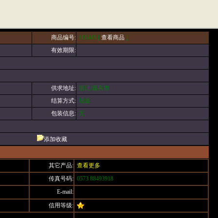
商品编号:
105445 [
查看商品
]
有效期限:
供求地址:
浙江/嘉兴市
结算方式:
现金
包装信息:
无
添加收藏
其它产品:
查看更多
传真号码:
0573 88493918
E-mail:
信用等级: