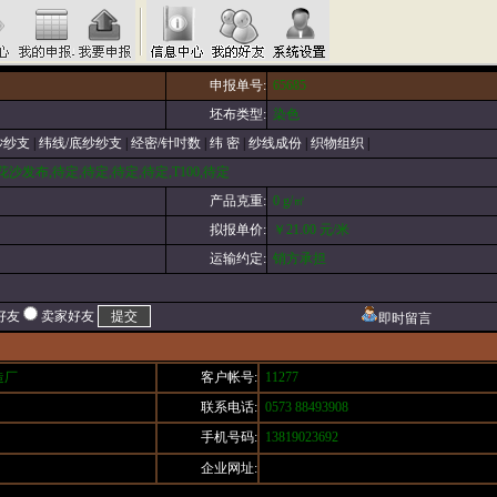
申报单号:
65685
坯布类型:
染色
纱纱支
|
纬线/底纱纱支
|
经密/针吋数
|
纬 密
|
纱线成份
|
织物组织
|
沙发布,待定,待定,待定,待定,T100,待定
产品克重:
0 g/㎡
拟报单价:
￥21.00 元/米
运输约定:
销方承担
好友
卖家好友
即时留言
造厂
客户帐号:
11277
联系电话:
0573 88493908
手机号码:
13819023692
企业网址: