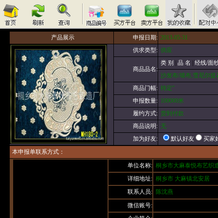
产品展示
申报日期:
2013-05-31
供求类型:
供应
类 别
|
品 名
|
经线/面
商品品名:
沙发布/墙布,雪尼尔提花
商品门幅:
待定"
申报数量:
100000米
履约方式:
货到付款
商品说明:
无
默认好友
买家
加为好友:
本申报单联系方式：
单位名称:
桐乡市大麻泰悦布艺织
详细地址:
桐乡市 大麻镇北安居
联系人员:
陈沈燕
微信账号: