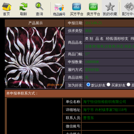
产品展示
申报日期:
2013-06-25
供求类型:
供应
类 别
|
品 名
|
经线/面纱纱支
|
纬
商品品名:
沙发布/墙布,沙发布,待定,待定,待
商品门幅:
57"
申报数量:
100000米
履约方式:
货到付款
商品说明:
无
默认好友
买家好友
加为好友:
本申报单联系方式：
单位名称:
海宁恒信恒裕纺织有限公司
详细地址:
海宁市 许村镇李家7组118号
联系人员:
曹雪东
微信账号: