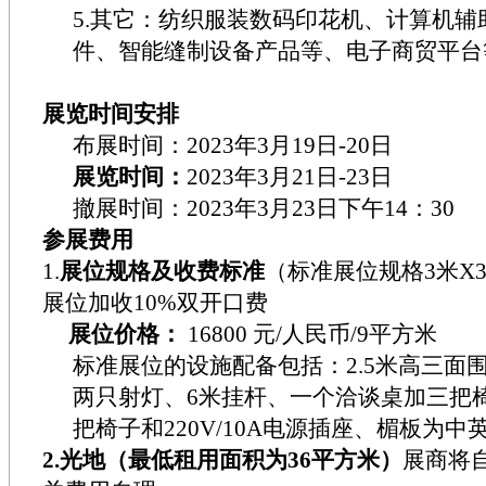
5.
其它：纺织服装数码印花机、计算机辅
件、智能缝制设备产品等、电子商贸平台
展览时间安排
布展时间：
2023
年
3
月
19
日
-20
日
展览时间：
2023年
3
月
21
日
-23
日
撤展时间：
2023
年
3
月
23
日
下午
14
：
30
参展费用
1.
展位规格及收费标准
（标准展位规格
3
米
X
展位加收
10%
双开口费
展位价格：
16800 元
/
人民币
/9
平方米
标准展位的设施配备包括：
2.5
米高三面
两只射灯、
6
米挂杆、一个洽谈桌加三把
把椅子和
220V/10A
电源插座、楣板为中
2.光地（最低租用面积为
36
平方米）
展商将