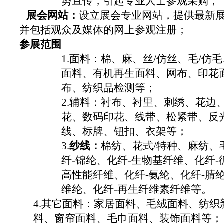
势宣传，引起专业人士参观采购；
展会网站：
设立展会专业网站，提供最新
并包括观众及媒体的网上参观注册；
参展范围
1.面料：棉、麻、丝/仿丝、毛/仿
面料、有机再生面料、网布、印花
布、纺织品检测等；
2.辅料：衬布、衬里、刺绣、花边
花、数码印花、线带、松紧带、反
线、标牌、钮扣、衣架等；
3.
纱线：
棉纺、花式
/
特种、麻纺、
纤
-
锦纶、化纤
-
生物基纤维、化纤
-
高性能纤维、化纤
-
氨纶、化纤
-
腈
维纶、化纤
-
再生纤维素纤维等。
4.其它面料：家居面料、毛绒面料、纺织
料、窗帘面料、毛巾面料、装饰面料等；