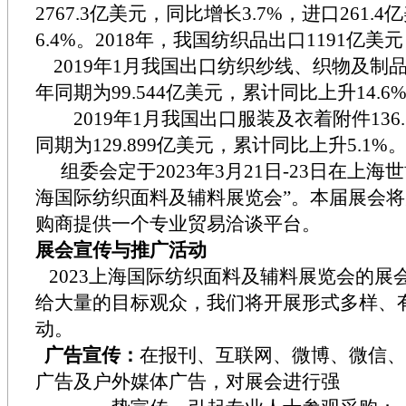
2767.3
亿美元，同比增长
3.7%
，进口
261.4
亿
6.4%
。
2018
年，我国纺织品出口
1191
亿美元
2019
年
1
月我国出口纺织纱线、织物及制
年同期为
99.544
亿美元，累计同比上升
14.6
2019
年
1
月我国出口服装及衣着附件
136
同期为
129.899
亿美元，累计同比上升
5.1%
组委会定于
2023
年
3
月
21
日
-23
日在上海世
海国际纺织面料及辅料展览会”。本届展会
购商提供一个专业贸易洽谈平台。
展会宣传与推广活动
2023上海国际纺织面料及辅料展览会的展
给大量的目标观众，我们将开展形式多样、
动。
广告宣传
：
在报刊、互联网、微博、微信、
广告及户外媒体广告，对展会进行强