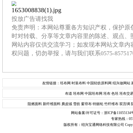
投放广告请找我
免责声明：本网站尊重各方知识产权，保护原
时对转载、分享等文章内容里的陈述、观点、
网站内容仅供交流学习；如发现本网站文章内
权问题，切勿举报，请与我们联系0575-857517
友情链接：
坯布网
时装布料
中国轻纺原料网
绍兴做网站
布道
坯布网
中国坯布网
坯布
色坯
坯布交
阻燃面料
新纤维面料
麂皮绒
雪纺
窗帘布
特丽纶
竹纤维布
双宫绸
网站备案/许可证号：
浙ICP备11055134
专家热线：0575-
版权所有：
绍兴宝通网络科技有限公司
Copyr