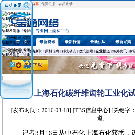
欢迎光临，
游客
|
免费注册
|
会员登录
客服
专员
客服
专员
销售
首 页
最新资讯
最新行情
最新供应
最新采购
顾问
专家
快速导航：
轻纺新闻
|
原料信息
|
科技动态
|
政策法规
|
企业报道
|
海外资讯
|
财
咨询
官方
微博
上海石化碳纤维齿轮工业化
[发布时间：2016-03-18] [TBS信息中心] [关键字
道]
记者3月16日从中石化上海石化获悉，