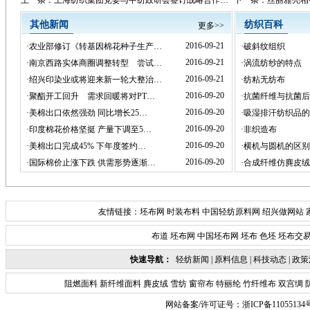
上一条：
上海纺织集团党委与中纺政研会签订战略合作…
下一条：
丝丽雅亮相
其他新闻
纺织百科
更多>>
2016-09-21
·
农业部修订《转基因棉花种子生产…
·
破斜纹组织
2016-09-21
·
南京西路实体商圈调整转型 尝试…
·
涡流纺纱的特点
2016-09-21
·
绍兴印染业或将迎来新一轮大整治…
·
纺粘无纺布
2016-09-20
·
聚酯开工回升 需求回暖将对PT…
·
抗菌纤维与抗菌后
2016-09-20
·
美棉出口依然强劲 同比增长25…
·
吸湿排汗纺织品的
2016-09-20
·
印度棉花价格坚挺 产量下调至5…
·
非织造布
2016-09-20
·
美棉出口完成45% 下年度签约…
·
横机与圆机的区别
2016-09-20
·
国际棉价止涨下跌 供需形势逐渐…
·
合成纤维仿麂皮绒
友情链接：
坯布网
时装布料
中国轻纺原料网
绍兴做网站
布道
坯布网
中国坯布网
坯布
色坯
坯布交
快速导航：
轻纺新闻
|
原料信息
|
科技动态
|
政策
阻燃面料
新纤维面料
麂皮绒
雪纺
窗帘布
特丽纶
竹纤维布
双宫绸
网站备案/许可证号：
浙ICP备11055134