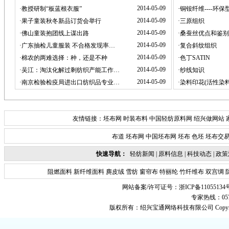
2014-05-09
·
教授研制“板蓝根衣服”
·
铜铵纤维----环
2014-05-09
·
果子童装秋冬新品订货会举行
·
三原组织
2014-05-09
·
佛山童装抱团线上谋出路
·
桑蚕丝优点和鉴别
2014-05-09
·
广东抽检儿童服装 不合格发现率…
·
复合斜纹组织
2014-05-09
·
棉农的两难选择：种，还是不种
·
色丁SATIN
2014-05-09
·
吴江：淘汰化解过剩纺织产能工作…
·
纱线知识
2014-05-09
·
南京检验检疫局进出口纺织品专业…
·
染料印花(活性染
友情链接：
坯布网
时装布料
中国轻纺原料网
绍兴做网站
布道
坯布网
中国坯布网
坯布
色坯
坯布交
快速导航：
轻纺新闻
|
原料信息
|
科技动态
|
政策
阻燃面料
新纤维面料
麂皮绒
雪纺
窗帘布
特丽纶
竹纤维布
双宫绸
网站备案/许可证号：
浙ICP备11055134
专家热线：0575-
版权所有：
绍兴宝通网络科技有限公司
Copyr