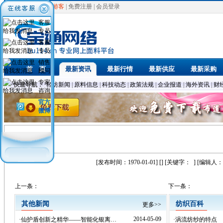
欢迎光临，
游客
|
免费注册
|
会员登录
客服
专员
客服
专员
销售
首 页
最新资讯
最新行情
最新供应
最新采购
顾问
专家
快速导航：
轻纺新闻
|
原料信息
|
科技动态
|
政策法规
|
企业报道
|
海外资讯
|
财
咨询
官方
微博
[发布时间：1970-01-01] [] [关键字：
] [编辑人：
上一条：
下一条：
其他新闻
纺织百科
更多>>
2014-05-09
·
仙护盾创新之精华——智能化银离…
·
涡流纺纱的特点