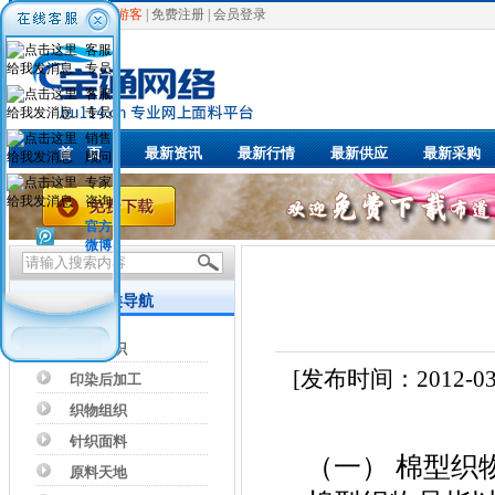
欢迎光临，
游客
|
免费注册
|
会员登录
客服
专员
客服
专员
销售
首 页
最新资讯
最新行情
最新供应
最新采购
顾问
专家
咨询
官方
微博
分类导航
织造知识
[发布时间：2012-0
印染后加工
织物组织
针织面料
（一） 棉型织
原料天地