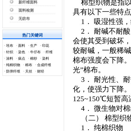
棉型织物是指
新纤维面料
具有以下一些特
面料检测
无纺布
1． 吸湿性强，
2． 耐碱不耐
热门关键词
会使其受到破坏
·
坯布
·
面料
·
生产
·
印花
较耐碱，一般稀
·
针织
·
染色
·
牛仔布
·
纤维
棉布强度会下降。
·
涂料
·
疵点
·
棉纱
·
染料
·
纯棉织物
·
棉布
·
合成纤维
光”棉布。
·
防弹纤维
·
天丝
·
财经
3． 耐光性、
化，使强力下降
125~150℃短暂
4． 微生物对
（二） 棉型织
1． 纯棉织物