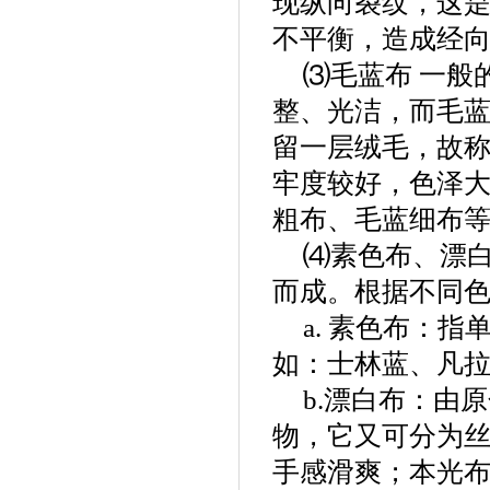
现纵向裂纹，这
不平衡，造成经
⑶毛蓝布 一般
整、光洁，而毛
留一层绒毛，故称
牢度较好，色泽
粗布、毛蓝细布
⑷素色布、漂白
而成。根据不同
a. 素色布：
如：士林蓝、凡
b.漂白布：由
物，它又可分为
手感滑爽；本光