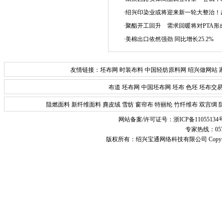
·绍兴印染业或将迎来新一轮大整治
·聚酯开工回升 需求回暖将对PTA形
·美棉出口依然强劲 同比增长25.2%
友情链接：
坯布网
时装布料
中国轻纺原料网
绍兴做网站
布道
坯布网
中国坯布网
坯布
色坯
坯布交
阻燃面料
新纤维面料
麂皮绒
雪纺
窗帘布
特丽纶
竹纤维布
双宫绸
网站备案/许可证号：
浙ICP备11055134
专家热线：0575-
版权所有：
绍兴宝通网络科技有限公司
Copyr