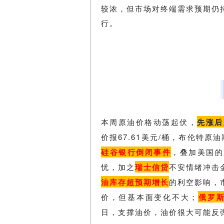
较浓，但市场对终端需求预期仍
行。
本周原油价格动荡起伏，
先涨后
价报67.61美元/桶，布伦特原
硅谷银行倒闭事件
，叠加美国的
忧，加之
瑞士信贷
不安情绪冲击
油库存超预期增长
的利空影响，
价，但基本面变化不大；
俄罗
日，支撑油价，油价很大可能反