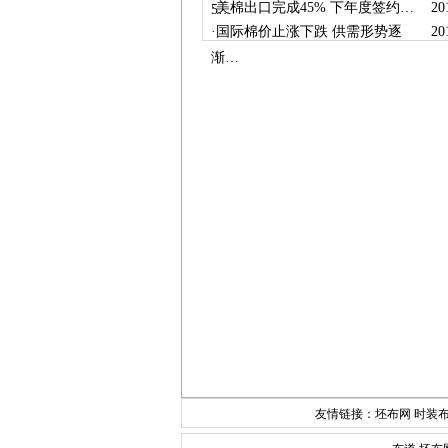
·
美棉出口完成45% 下年度签约…
20
5…
·
国际棉价止涨下跌 供需形势逐
20
渐…
友情链接：
坯布网
时装