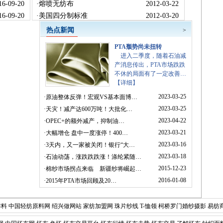
16-09-20
·
熔喷无纺布
2012-03-22
16-09-20
·
美国四分制标准
2012-03-20
热点新闻
>
PTA颓势尚未扭转
进入二季度，随着石油减
产消息传出，PTA市场跌跌
不休的局面有了一定改善…
【详细】
2023-03-25
·
原油整体反弹！宏观VS基本面博…
2023-03-25
·
天灾！减产达600万吨！大批化…
2023-04-22
·
​OPEC+的额外减产，抑制油…
2023-03-21
·
大幅增仓 盘中一度涨停！400…
2023-03-16
·
3天内，又一家被关闭！银行“大…
2023-03-18
·
石油动荡，涨跌跌跌涨！涤纶紧随…
2015-12-23
·
棉纱市场拐点来临 新疆纱将崛起…
2016-01-08
·
2015年PTA市场回顾及20…
布料
中国轻纺原料网
绍兴做网站
家纺加盟网
珠片纱线
T-恤领
柯桥罗门婚纱摄影
易纺