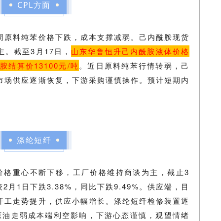
CPL方面
周原料纯苯价格下跌，成本支撑减弱。己内酰胺现货
。截至3月17日，
山东华鲁恒升己内酰胺液体价格
胺结算价13100元/吨
。近日原料纯苯行情转弱，己
市场供应逐渐恢复，下游采购谨慎操作。预计短期内
涤纶短纤
价格重心不断下移，工厂价格维持商谈为主，截止3
较2月1日下跌3.38%，同比下跌9.49%。供应端，目
开工走势提升，供应小幅增长。涤纶短纤检修装置逐
原油走弱成本端利空影响，下游心态谨慎，观望情绪