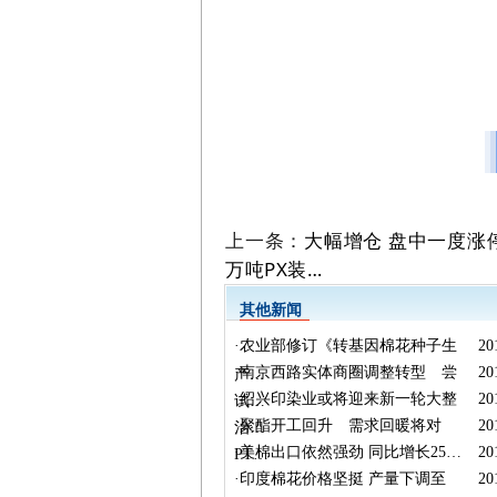
上一条：
大幅增仓 盘中一度涨停
万吨PX装…
其他新闻
·
农业部修订《转基因棉花种子生
20
·
南京西路实体商圈调整转型 尝
20
产…
·
绍兴印染业或将迎来新一轮大整
20
试…
·
聚酯开工回升 需求回暖将对
20
治…
·
美棉出口依然强劲 同比增长25…
20
PT…
·
印度棉花价格坚挺 产量下调至
20