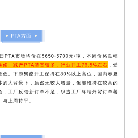
PTA方面
PTA市场均价在5650-5700元/吨，本周价格跌幅
检修、减产PTA装置较多，行业开工76.5%左右
，受
走低。下游聚酯开工保持在80%以上高位，国内春夏
苏的大背景下，虽然无较大增量，但能维持在较高的
色，工厂反馈新订单不足，织造工厂终端外贸订单萎
，与上周持平。