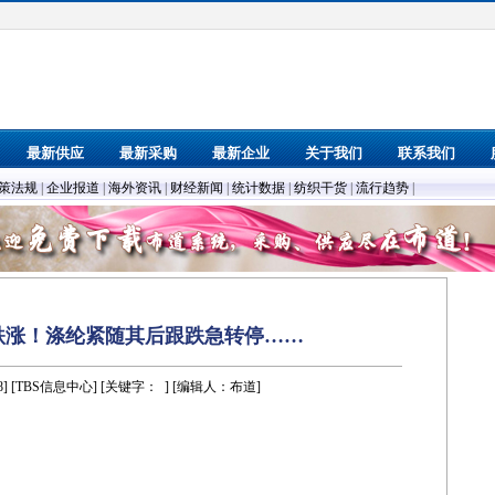
最新供应
最新采购
最新企业
关于我们
联系我们
策法规
|
企业报道
|
海外资讯
|
财经新闻
|
统计数据
|
纺织干货
|
流行趋势
|
跌涨！涤纶紧随其后跟跌急转停……
18] [TBS信息中心] [关键字：
] [编辑人：布道]