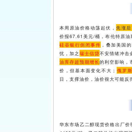
本周原油价格动荡起伏，
先涨后
价报67.61美元/桶，布伦特原
硅谷银行倒闭事件
，叠加美国的
忧，加之
瑞士信贷
不安情绪冲击
油库存超预期增长
的利空影响，
价，但基本面变化不大；
俄罗
日，支撑油价，油价很大可能反
华东市场乙二醇现货价格出厂价弱