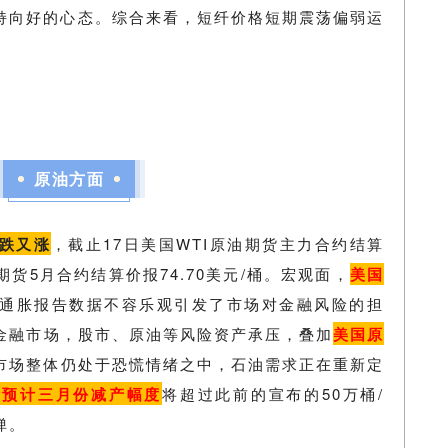
持向好的心态。综合来看，短纤价格短期震荡偏弱运
原油方面
跌又涨
，截止17日美国WTI原油期货主力合约结算
油期货5月合约结算价报74.70美元/桶。宏观面，
美国
通胀报告数据不容乐观引发了市场对金融风险的担
金融市场，股市、原油等风险资产承压，叠加
美国原
市场整体仍处于恐慌情绪之中，石油需求正在重新定
斯预计三月份减产幅度
将超过此前的宣布的50万桶/
弹。