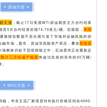
原油方面
跌又涨
，截止17日美国WTI原油期货主力合约结算
油期货5月合约结算价报74.70美元/桶。宏观面，
美国
通胀报告数据不容乐观引发了市场对金融风险的担
金融市场，股市、原油等风险资产承压，叠加
美国原
市场整体仍处于恐慌情绪之中，石油需求正在重新定
斯预计三月份减产幅度
将超过此前的宣布的50万桶/
弹。
MEG方面
稳，华东主流厂家现货对外执行价格区间在4000-