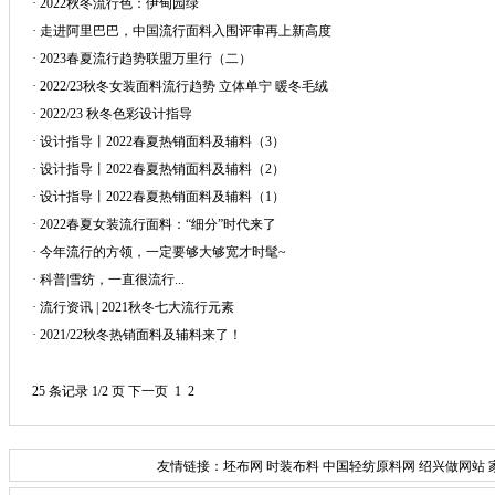
·
2022秋冬流行色：伊甸园绿
·
走进阿里巴巴，中国流行面料入围评审再上新高度
·
2023春夏流行趋势联盟万里行（二）
·
2022/23秋冬女装面料流行趋势 立体单宁 暖冬毛绒
·
2022/23 秋冬色彩设计指导
·
设计指导丨2022春夏热销面料及辅料（3）
·
设计指导丨2022春夏热销面料及辅料（2）
·
设计指导丨2022春夏热销面料及辅料（1）
·
2022春夏女装流行面料：“细分”时代来了
·
今年流行的方领，一定要够大够宽才时髦~
·
科普|雪纺，一直很流行...
·
流行资讯 | 2021秋冬七大流行元素
·
2021/22秋冬热销面料及辅料来了！
25 条记录 1/2 页
下一页
1
2
友情链接：
坯布网
时装布料
中国轻纺原料网
绍兴做网站