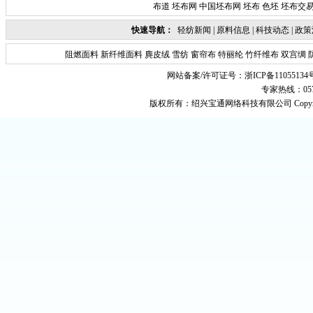
布道
坯布网
中国坯布网
坯布
色坯
坯布交
快速导航：
轻纺新闻
|
原料信息
|
科技动态
|
政策
阻燃面料
新纤维面料
麂皮绒
雪纺
窗帘布
特丽纶
竹纤维布
双宫绸
网站备案/许可证号：
浙ICP备11055134
专家热线：0575-
版权所有：
绍兴宝通网络科技有限公司
Copyr