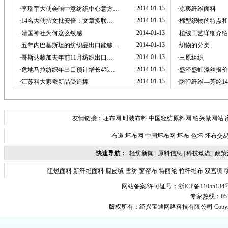
2014-01-13
·
李瑞宇大使会晤中意纺织中心意方…
·
凉爽纤维面料
2014-01-13
·
14名大使撰文批安倍：文章多联…
·
棉型织物的特点和
2014-01-13
·
靖国神社为何这么敏感
·
植绒工艺详细介绍
2014-01-13
·
五年内巴基斯坦的纺织品出口能够…
·
织物的分类
2014-01-13
·
哥斯达黎加去年前11月纺织出口…
·
三原组织
2014-01-13
·
危地马拉纺织年出口预计增长4%…
·
盛泽盛虹涤丝报价
2014-01-13
·
江苏科大家蚕新品受追捧
·
防弹纤维—芳纶14
友情链接：
坯布网
时装布料
中国轻纺原料网
绍兴做网站
布道
坯布网
中国坯布网
坯布
色坯
坯布交
快速导航：
轻纺新闻
|
原料信息
|
科技动态
|
政策
阻燃面料
新纤维面料
麂皮绒
雪纺
窗帘布
特丽纶
竹纤维布
双宫绸
网站备案/许可证号：
浙ICP备11055134
专家热线：0575-
版权所有：
绍兴宝通网络科技有限公司
Copyr