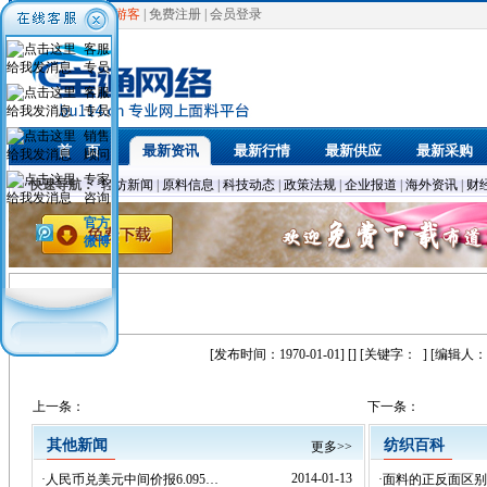
欢迎光临，
游客
|
免费注册
|
会员登录
客服
专员
客服
专员
销售
首 页
最新资讯
最新行情
最新供应
最新采购
顾问
专家
快速导航：
轻纺新闻
|
原料信息
|
科技动态
|
政策法规
|
企业报道
|
海外资讯
|
财
咨询
官方
微博
[发布时间：1970-01-01] [] [关键字：
] [编辑人：
上一条：
下一条：
其他新闻
纺织百科
更多>>
2014-01-13
·
人民币兑美元中间价报6.095…
·
面料的正反面区别