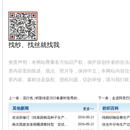
找纱、找丝就找我
免责声明：本网站尊重各方知识产权，保护原创作者的合法
章内容里的陈述、观点、照片等，保持中立；本网站内容仅
章内容、素材涉及版权、授权问题，切勿举报，请与我们联
上一条：
流行色 | 鳄梨绿是2023春夏时装秀的…
下一条：
走进阿里巴
其他新闻
纺织百科
更多>>
2016-09-21
·
农业部修订《转基因棉花种子生产…
·
纯棉织物染整生产
2016-09-21
·
南京西路实体商圈调整转型 尝试…
·
丝光牛仔布生产过