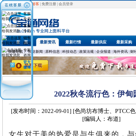
欢迎光临，
游客
|
免费注册
|
会员登录
客服
专员
客服
专员
销售
首 页
最新资讯
最新行情
最新供应
最新采购
顾问
专家
快速导航：
轻纺新闻
|
原料信息
|
科技动态
|
政策法规
|
企业报道
|
海外资讯
|
财
咨询
官方
微博
2022秋冬流行色：伊甸
[发布时间：2022-09-01] [色尚坊布博士、PTC
[编辑人：布道]
女生对于美的热爱是与生俱来的，与