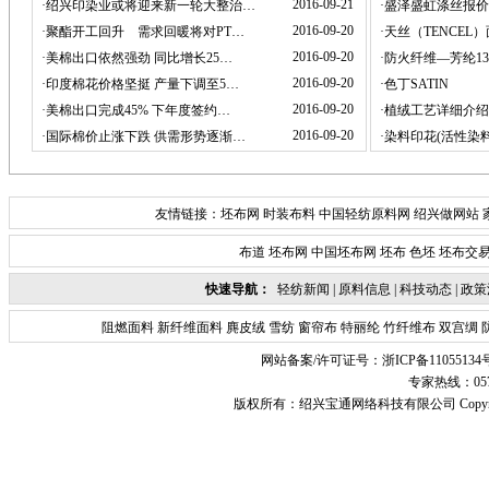
2016-09-21
·
绍兴印染业或将迎来新一轮大整治…
·
盛泽盛虹涤丝报价
2016-09-20
·
聚酯开工回升 需求回暖将对PT…
·
天丝（TENCEL
2016-09-20
·
美棉出口依然强劲 同比增长25…
·
防火纤维—芳纶13
2016-09-20
·
印度棉花价格坚挺 产量下调至5…
·
色丁SATIN
2016-09-20
·
美棉出口完成45% 下年度签约…
·
植绒工艺详细介绍
2016-09-20
·
国际棉价止涨下跌 供需形势逐渐…
·
染料印花(活性染
友情链接：
坯布网
时装布料
中国轻纺原料网
绍兴做网站
布道
坯布网
中国坯布网
坯布
色坯
坯布交
快速导航：
轻纺新闻
|
原料信息
|
科技动态
|
政策
阻燃面料
新纤维面料
麂皮绒
雪纺
窗帘布
特丽纶
竹纤维布
双宫绸
网站备案/许可证号：
浙ICP备11055134
专家热线：0575-
版权所有：
绍兴宝通网络科技有限公司
Copyr