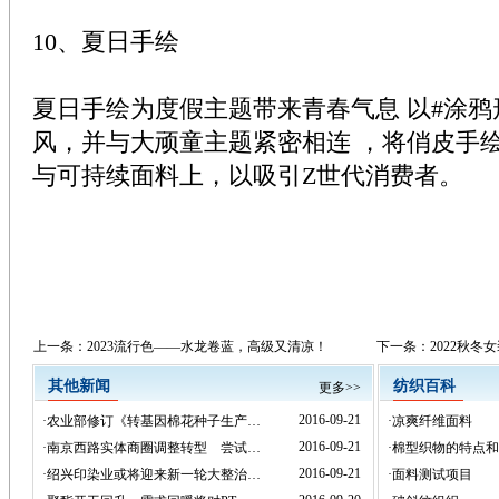
10、夏日手绘
夏日手绘为度假主题带来青春气息 以#涂
风，并与大顽童主题紧密相连 ，将俏皮手
与可持续面料上，以吸引Z世代消费者。
上一条：
2023流行色——水龙卷蓝，高级又清凉！
下一条：
2022秋
其他新闻
纺织百科
更多>>
2016-09-21
·
农业部修订《转基因棉花种子生产…
·
凉爽纤维面料
2016-09-21
·
南京西路实体商圈调整转型 尝试…
·
棉型织物的特点和
2016-09-21
·
绍兴印染业或将迎来新一轮大整治…
·
面料测试项目