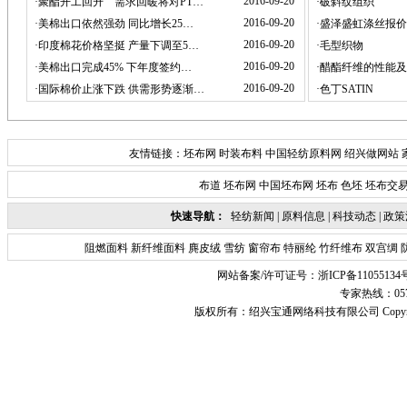
2016-09-20
·
聚酯开工回升 需求回暖将对PT…
·
破斜纹组织
2016-09-20
·
美棉出口依然强劲 同比增长25…
·
盛泽盛虹涤丝报价
2016-09-20
·
印度棉花价格坚挺 产量下调至5…
·
毛型织物
2016-09-20
·
美棉出口完成45% 下年度签约…
·
醋酯纤维的性能及
2016-09-20
·
国际棉价止涨下跌 供需形势逐渐…
·
色丁SATIN
友情链接：
坯布网
时装布料
中国轻纺原料网
绍兴做网站
布道
坯布网
中国坯布网
坯布
色坯
坯布交
快速导航：
轻纺新闻
|
原料信息
|
科技动态
|
政策
阻燃面料
新纤维面料
麂皮绒
雪纺
窗帘布
特丽纶
竹纤维布
双宫绸
网站备案/许可证号：
浙ICP备11055134
专家热线：0575-
版权所有：
绍兴宝通网络科技有限公司
Copyr