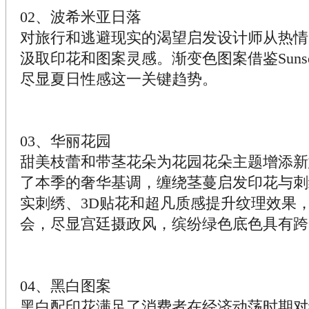
02、波希米亚日落
对旅行和逃避现实的渴望启发设计师从热情
汲取印花和图案灵感。渐变色图案借鉴Sunset
尽显夏日性感这一关键趋势。
03、华丽花园
甜美枝蕾和带茎花朵为花园花朵主题增添新
了本季的奢华基调，缠绕茎蔓启发印花与刺
实刺绣、3D贴花和超凡质感提升纹理效果
会，尽显宫廷摄政风，缤纷绿色底色具有跨
04、黑白图案
黑白配印花满足了消费者在经济动荡时期对