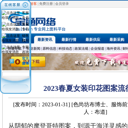
欢迎光临，
游客
|
免费注册
|
会员登录
客服
专员
客服
专员
销售
首 页
最新资讯
最新行情
最新供应
最新采购
顾问
专家
快速导航：
轻纺新闻
|
原料信息
|
科技动态
|
政策法规
|
企业报道
|
海外资讯
|
财
咨询
官方
微博
2023春夏女装印花图案流
[发布时间：2023-01-31] [色尚坊布博士、服饰前
人：布道]
从阴郁的摩登哥特图案，到源于海洋灵感的