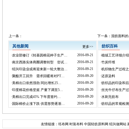
上一条：
下一条：
混纺面料的
其他新闻
纺织百科
更多>>
2016-09-21
·
农业部修订《转基因棉花种子生产…
·
植绒工艺详细介绍
2016-09-21
·
南京西路实体商圈调整转型 尝试…
·
竹炭纤维
2016-09-21
·
绍兴印染业或将迎来新一轮大整治…
·
机织物生产过程之
2016-09-20
·
聚酯开工回升 需求回暖将对PT…
·
还原染料
2016-09-20
·
美棉出口依然强劲 同比增长25…
·
纺织品的印染和后
2016-09-20
·
印度棉花价格坚挺 产量下调至5…
·
丝光牛仔布生产过
2016-09-20
·
美棉出口完成45% 下年度签约…
·
水刺无纺布
2016-09-20
·
国际棉价止涨下跌 供需形势逐渐…
·
纺织品的常规检测
友情链接：
坯布网
时装布料
中国轻纺原料网
绍兴做网站