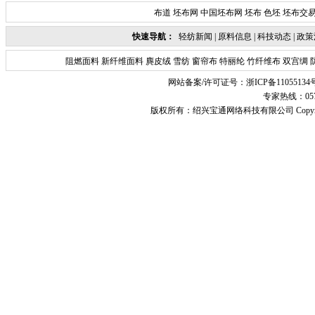
布道
坯布网
中国坯布网
坯布
色坯
坯布交
快速导航：
轻纺新闻
|
原料信息
|
科技动态
|
政策
阻燃面料
新纤维面料
麂皮绒
雪纺
窗帘布
特丽纶
竹纤维布
双宫绸
网站备案/许可证号：
浙ICP备11055134
专家热线：0575-
版权所有：
绍兴宝通网络科技有限公司
Copyr