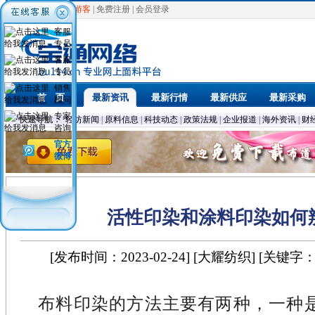
欢迎光临，
游客
|
免费注册
|
会员登录
客服
专员
客服
专员
销售
首 页
最新资讯
最新行情
最新供应
最新采购
顾问
专家
快速导航：
轻纺新闻
|
原料信息
|
科技动态
|
政策法规
|
企业报道
|
海外资讯
|
财
咨询
官方
微博
活性印染和涂料印染如何
[发布时间：2023-02-24] [大耀纺织] [关键字
布料印染的方法主要有两种，一种